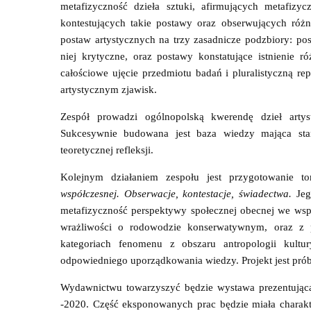
metafizyczność dzieła sztuki, afirmujących metafizy
kontestujących takie postawy oraz obserwujących różn
postaw artystycznych na trzy zasadnicze podzbiory: po
niej krytyczne, oraz postawy konstatujące istnienie 
całościowe ujęcie przedmiotu badań i pluralistyczną re
artystycznym zjawisk.
Zespół prowadzi ogólnopolską kwerendę dzieł arty
Sukcesywnie budowana jest baza wiedzy mająca stan
teoretycznej refleksji.
Kolejnym działaniem zespołu jest przygotowanie t
współczesnej. Obserwacje, kontestacje, świadectwa.
Jeg
metafizyczność perspektywy społecznej obecnej we wspó
wrażliwości o rodowodzie konserwatywnym, oraz z 
kategoriach fenomenu z obszaru antropologii kultur
odpowiedniego uporządkowania wiedzy. Projekt jest prób
Wydawnictwu towarzyszyć będzie wystawa prezentująca 
-2020. Część eksponowanych prac będzie miała charakt