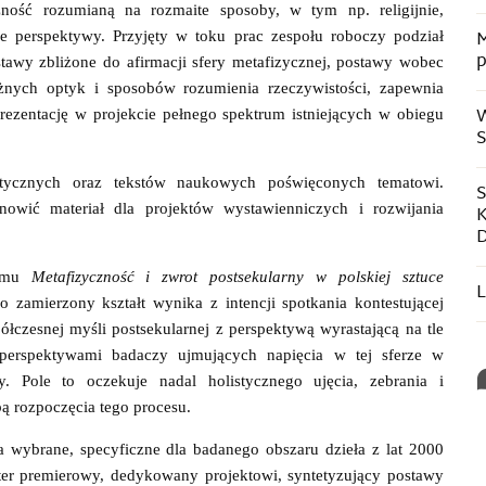
czność rozumianą na rozmaite sposoby, w tym np. religijnie,
M
e perspektywy. Przyjęty w toku prac zespołu roboczy podział
p
stawy zbliżone do afirmacji sfery metafizycznej, postawy wobec
różnych optyk i sposobów rozumienia rzeczywistości, zapewnia
W
prezentację w projekcie pełnego spektrum istniejących w obiegu
S
stycznych oraz tekstów naukowych poświęconych tematowi.
S
owić materiał dla projektów wystawienniczych i rozwijania
K
D
omu
Metafizyczność i zwrot postsekularny w polskiej sztuce
L
o zamierzony kształt wynika z intencji spotkania kontestującej
łczesnej myśli postsekularnej z perspektywą wyrastającą na tle
perspektywami badaczy ujmujących napięcia w tej sferze w
y. Pole to oczekuje nadal holistycznego ujęcia, zebrania i
ą rozpoczęcia tego procesu.
wybrane, specyficzne dla badanego obszaru dzieła z lat 2000
er premierowy, dedykowany projektowi, syntetyzujący postawy